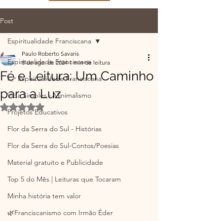
Post
Espiritualidade Franciscana
Paulo Roberto Savaris
Espiritualidade Franciscana
8 de ago. de 2024
1 min de leitura
Fé e Leitura: Um Caminho
👉 Espiritualidade Franciscana
para a Luz
Vida Simples - Minimalismo
Avaliado com NaN de 5 estrelas.
Projetos Educativos
Flor da Serra do Sul - Histórias
Flor da Serra do Sul-Contos/Poesias
Material gratuito e Publicidade
Top 5 do Mês | Leituras que Tocaram
Minha história tem valor
🌿Franciscanismo com Irmão Éder