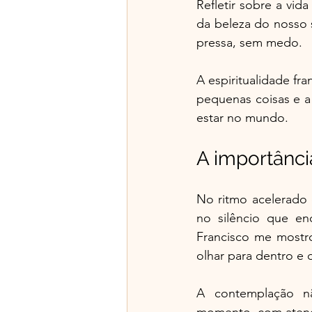
Refletir sobre a vid
da beleza do nosso s
pressa, sem medo.
A espiritualidade fr
pequenas coisas e a 
estar no mundo.
A importânci
No ritmo acelerado 
no silêncio que e
Francisco me mostr
olhar para dentro e 
A contemplação nã
momento, com atençã