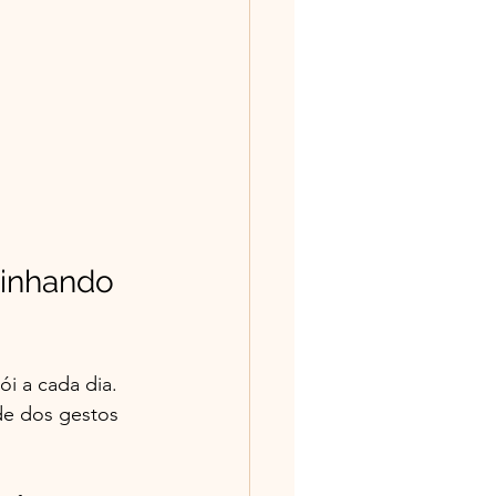
minhando 
i a cada dia. 
de dos gestos 