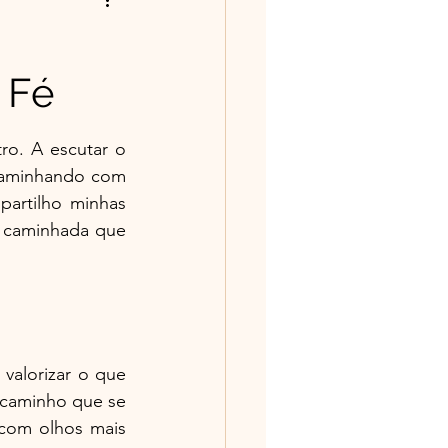
ntos/Poesias
 Fé
história tem valor
o. A escutar o 
Caminhando com 
artilho minhas 
 caminhada que 
alorizar o que 
caminho que se 
com olhos mais 