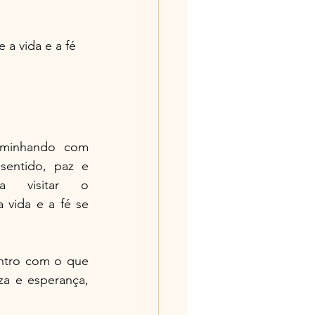
a vida e a fé 
aminhando com 
entido, paz e 
autenticidade. Se você sente esse chamado, convido a visitar o 
vida e a fé se 
ntro com o que 
a e esperança, 