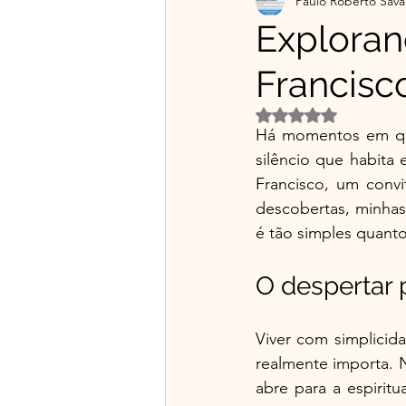
Paulo Roberto Sava
Projetos Educativos
Flo
Explora
Francisc
Material gratuito e Publicid
Avaliado com NaN d
Há momentos em que 
🌿Franciscanismo com Irmã
silêncio que habita
Francisco, um convi
descobertas, minhas
é tão simples quant
O despertar 
Viver com simplicid
realmente importa. 
abre para a espirit