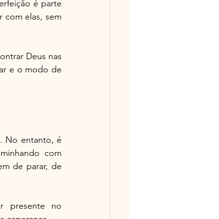
rfeição é parte 
r com elas, sem 
ontrar Deus nas 
har e o modo de 
 No entanto, é 
aminhando com 
m de parar, de 
r presente no 
 a esperança.