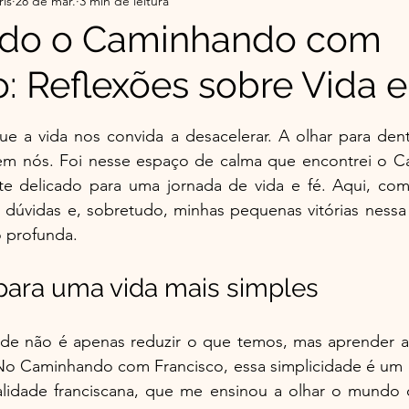
ris
28 de mar.
3 min de leitura
r da Serra do Sul - Histórias
Flor da Serra do Sul-Co
ndo o Caminhando com
o: Reflexões sobre Vida e
ade
Top 5 do Mês | Leituras que Tocaram
Minha 
e 5 estrelas.
a vida nos convida a desacelerar. A olhar para dentr
o Éder
Espiritualidade Franciscana
 em nós. Foi nesse espaço de calma que encontrei o 
te delicado para uma jornada de vida e fé. Aqui, comp
 dúvidas e, sobretudo, minhas pequenas vitórias nessa
o profunda.
para uma vida mais simples
ade não é apenas reduzir o que temos, mas aprender a v
No Caminhando com Francisco, essa simplicidade é um 
ualidade franciscana, que me ensinou a olhar o mundo 