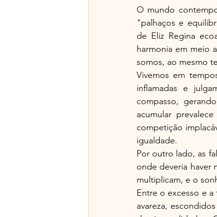
O mundo contempor
"palhaços e equilibr
de Eliz Regina ec
harmonia em meio ao
somos, ao mesmo tem
Vivemos em tempos d
inflamadas e julg
compasso, gerando
acumular prevalec
competição implacáv
igualdade.
Por outro lado, as f
onde deveria haver 
multiplicam, e o son
Entre o excesso e a 
avareza, escondidos