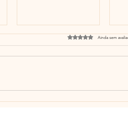
Avaliado com 0 de 5 estrel
Ainda sem avali
Você desaprendeu a
De q
descansar? A culpa de
alim
parar: um sintoma do nosso
igno
tempo
digit