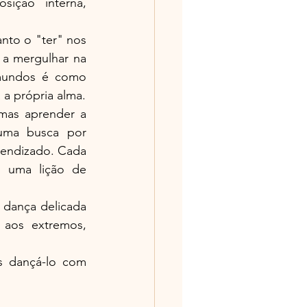
ição interna, 
nto o "ter" nos 
a mergulhar na 
mundos é como 
a própria alma.
mas aprender a 
uma busca por 
rendizado. Cada 
 uma lição de 
 dança delicada 
os extremos, 
 dançá-lo com 