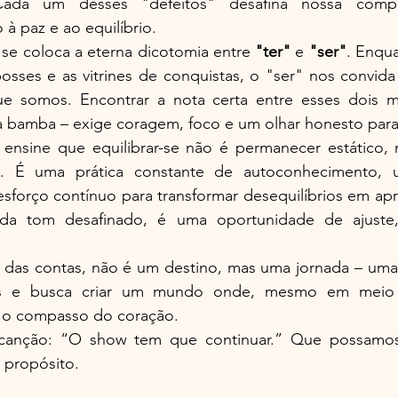
Cada um desses "defeitos" desafina nossa compos
 à paz e ao equilíbrio.
se coloca a eterna dicotomia entre 
"ter"
 e 
"ser"
. Enqua
sses e as vitrines de conquistas, o "ser" nos convida 
e somos. Encontrar a nota certa entre esses dois 
a bamba – exige coragem, foco e um olhar honesto para 
 ensine que equilibrar-se não é permanecer estático, 
o. É uma prática constante de autoconhecimento, 
esforço contínuo para transformar desequilíbrios em ap
ada tom desafinado, é uma oportunidade de ajuste,
al das contas, não é um destino, mas uma jornada – uma
s e busca criar um mundo onde, mesmo em meio a
 o compasso do coração.
 canção: “O show tem que continuar.” Que possamos
e propósito.