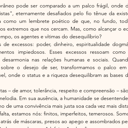
âneo pode ser comparado a um palco frágil, onde 
istas", eternamente desafiados pelo fio tênue da exist
oa como um lembrete poético de que, no fundo, tod
s extremos que nos cercam. Mas, como alcançar o equ
po, os agentes e vítimas do desequilíbrio?
e excessos: poder, dinheiro, espiritualidade dogmáti
amentos impiedosos. Esses excessos ressoam como 
 desarmonia nas relações humanas e sociais. Quand
e sobre o desejo de ser, transformamos o palco e
el, onde o status e a riqueza desequilibram as bases d
altas – de amor, tolerância, respeito e compreensão – são
melodia. Em sua ausência, a humanidade se desentende, 
ho de uma convivência mais justa soa cada vez mais dist
falta, estamos nós: finitos, imperfeitos, temerosos. Som
 atrás de máscaras, presos ao apego e assombrados pela