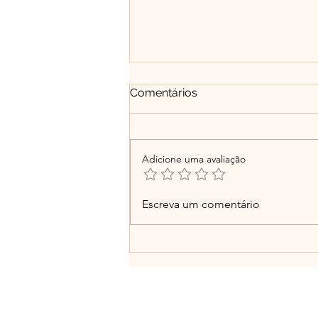
Comentários
Adicione uma avaliação
Entre o ego e a essência: a
Escreva um comentário
urgência da empatia em
tempos de aparências