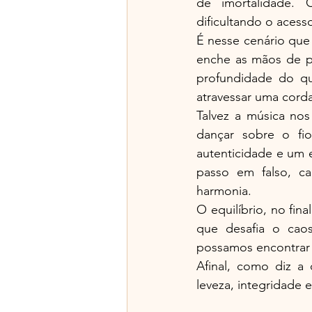
de imortalidade. 
dificultando o acesso
É nesse cenário que 
enche as mãos de po
profundidade do qu
atravessar uma cord
Talvez a música nos
dançar sobre o fi
autenticidade e um 
passo em falso, c
harmonia.
O equilíbrio, no fin
que desafia o cao
possamos encontrar
Afinal, como diz a
leveza, integridade 