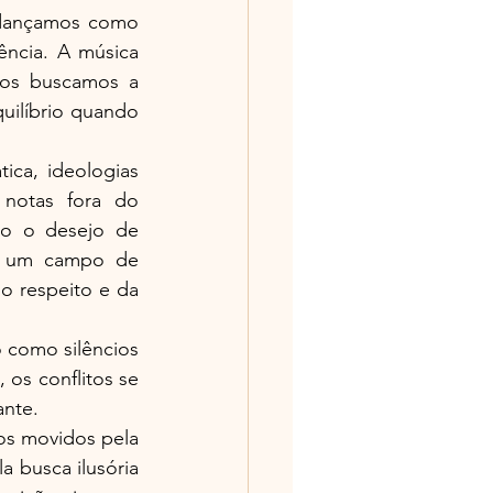
dançamos como 
ência. A música 
os buscamos a 
ilíbrio quando 
ca, ideologias 
notas fora do 
o o desejo de 
m um campo de 
o respeito e da 
 como silêncios 
os conflitos se 
ante.
os movidos pela 
 busca ilusória 