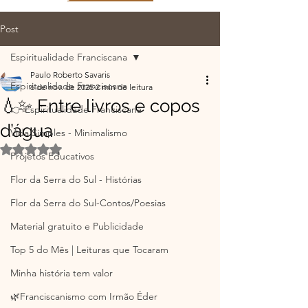
Post
Espiritualidade Franciscana
Paulo Roberto Savaris
Espiritualidade Franciscana
6 de nov. de 2025
2 min de leitura
💧✨ Entre livros e copos
👉 Espiritualidade Franciscana
d’água
Vida Simples - Minimalismo
Avaliado com NaN de 5 estrelas.
Projetos Educativos
Flor da Serra do Sul - Histórias
Flor da Serra do Sul-Contos/Poesias
Material gratuito e Publicidade
Top 5 do Mês | Leituras que Tocaram
Minha história tem valor
🌿Franciscanismo com Irmão Éder