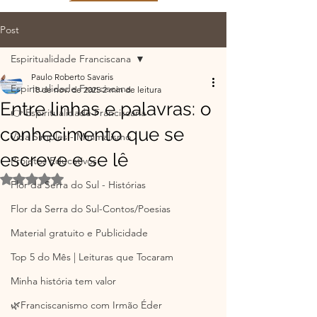
Post
Espiritualidade Franciscana
Paulo Roberto Savaris
Espiritualidade Franciscana
18 de nov. de 2025
2 min de leitura
Entre linhas e palavras: o
👉 Espiritualidade Franciscana
conhecimento que se
Vida Simples - Minimalismo
escreve e se lê
Projetos Educativos
Avaliado com NaN de 5 estrelas.
Flor da Serra do Sul - Histórias
Flor da Serra do Sul-Contos/Poesias
Material gratuito e Publicidade
Top 5 do Mês | Leituras que Tocaram
Minha história tem valor
🌿Franciscanismo com Irmão Éder