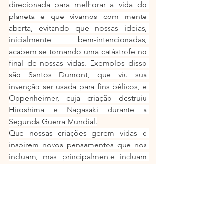
direcionada para melhorar a vida do 
planeta e que vivamos com mente 
aberta, evitando que nossas ideias, 
inicialmente bem-intencionadas, 
acabem se tornando uma catástrofe no 
final de nossas vidas. Exemplos disso 
são Santos Dumont, que viu sua 
invenção ser usada para fins bélicos, e 
Oppenheimer, cuja criação destruiu 
Hiroshima e Nagasaki durante a 
Segunda Guerra Mundial.
Que nossas criações gerem vidas e 
inspirem novos pensamentos que nos 
incluam, mas principalmente incluam 
toda a humanidade, trabalhando juntos 
para construir um ideal de amor, paz e 
perdão, valores frequentemente 
mencionados por Jesus ao longo de 
sua vida pública e registrados de forma 