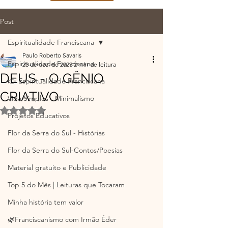
Post
Espiritualidade Franciscana
Paulo Roberto Savaris
Espiritualidade Franciscana
23 de dez. de 2023
2 min de leitura
DEUS - O GÊNIO
👉 Espiritualidade Franciscana
CRIATIVO
Vida Simples - Minimalismo
Avaliado com NaN de 5 estrelas.
Projetos Educativos
Flor da Serra do Sul - Histórias
Flor da Serra do Sul-Contos/Poesias
Material gratuito e Publicidade
Top 5 do Mês | Leituras que Tocaram
Minha história tem valor
🌿Franciscanismo com Irmão Éder