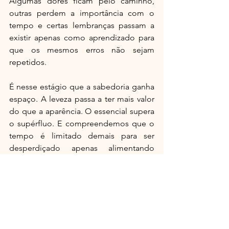
Algumas dores ficam pelo caminho, 
outras perdem a importância com o 
tempo e certas lembranças passam a 
existir apenas como aprendizado para 
que os mesmos erros não sejam 
repetidos.
É nesse estágio que a sabedoria ganha 
espaço. A leveza passa a ter mais valor 
do que a aparência. O essencial supera 
o supérfluo. E compreendemos que o 
tempo é limitado demais para ser 
desperdiçado apenas alimentando 
vaidades impostas pela sociedade.
Se caminharmos em equilíbrio — física, 
emocional, intelectual, espiritual e 
nutricionalmente — talvez possamos 
encarar o futuro com serenidade e 
gratidão pela trajetória construída. 