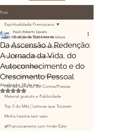
Post
Espiritualidade Franciscana
Paulo Roberto Savaris
Espiritualidade Franciscana
29 de jul. de 2023
3 min de leitura
Da Ascensão à Redenção:
👉 Espiritualidade Franciscana
A Jornada da Vida, do
Vida Simples - Minimalismo
Autoconhecimento e do
Projetos Educativos
Crescimento Pessoal
Flor da Serra do Sul - Histórias
Atualizado:
18 de mai.
Flor da Serra do Sul-Contos/Poesias
Avaliado com NaN de 5 estrelas.
Material gratuito e Publicidade
Top 5 do Mês | Leituras que Tocaram
Minha história tem valor
🌿Franciscanismo com Irmão Éder