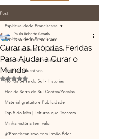
Post
Espiritualidade Franciscana
Paulo Roberto Savaris
Espiritualidade Franciscana
16 de fev.
2 min de leitura
Curar as Próprias Feridas
👉 Espiritualidade Franciscana
Para Ajudar a Curar o
Vida Simples - Minimalismo
Mundo
Projetos Educativos
Avaliado com NaN de 5 estrelas.
Flor da Serra do Sul - Histórias
Flor da Serra do Sul-Contos/Poesias
Material gratuito e Publicidade
Top 5 do Mês | Leituras que Tocaram
Minha história tem valor
🌿Franciscanismo com Irmão Éder