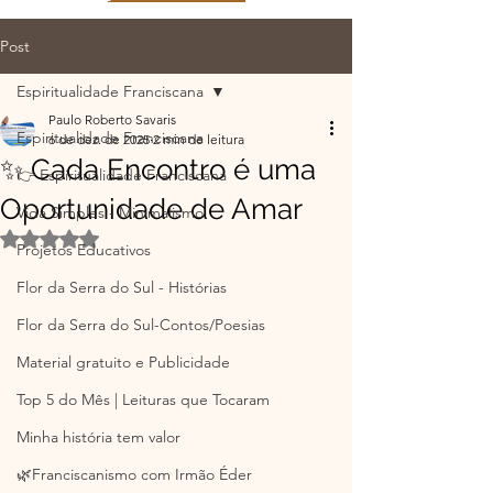
Post
Espiritualidade Franciscana
Paulo Roberto Savaris
Espiritualidade Franciscana
6 de dez. de 2025
2 min de leitura
✨ Cada Encontro é uma
👉 Espiritualidade Franciscana
Oportunidade de Amar
Vida Simples - Minimalismo
Avaliado com NaN de 5 estrelas.
Projetos Educativos
Flor da Serra do Sul - Histórias
Flor da Serra do Sul-Contos/Poesias
Material gratuito e Publicidade
Top 5 do Mês | Leituras que Tocaram
Minha história tem valor
🌿Franciscanismo com Irmão Éder