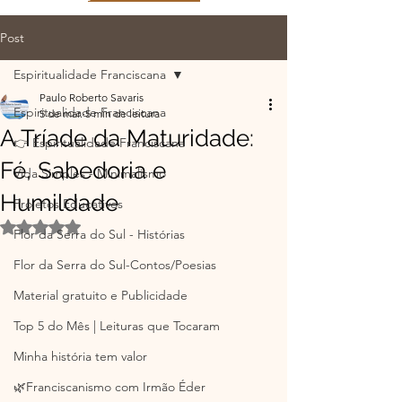
Post
Espiritualidade Franciscana
Paulo Roberto Savaris
Espiritualidade Franciscana
5 de mar.
5 min de leitura
A Tríade da Maturidade:
👉 Espiritualidade Franciscana
Fé, Sabedoria e
Vida Simples - Minimalismo
Humildade
Projetos Educativos
Avaliado com NaN de 5 estrelas.
Flor da Serra do Sul - Histórias
Flor da Serra do Sul-Contos/Poesias
Material gratuito e Publicidade
Top 5 do Mês | Leituras que Tocaram
Minha história tem valor
🌿Franciscanismo com Irmão Éder