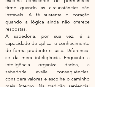
escolha consciente de permanecer 
firme quando as circunstâncias são 
instáveis. A fé sustenta o coração 
quando a lógica ainda não oferece 
respostas.
A sabedoria, por sua vez, é a 
capacidade de aplicar o conhecimento 
de forma prudente e justa. Diferencia-
se da mera inteligência. Enquanto a 
inteligência organiza dados, a 
sabedoria avalia consequências, 
considera valores e escolhe o caminho 
mais íntegro. Na tradição sapiencial 
bíblica, especialmente no livro de 
Provérbios da Bíblia, a sabedoria é 
associada ao temor do Senhor — isto 
é, ao reconhecimento de limites 
humanos diante do transcendente. Sob 
a perspectiva filosófica, pensadores 