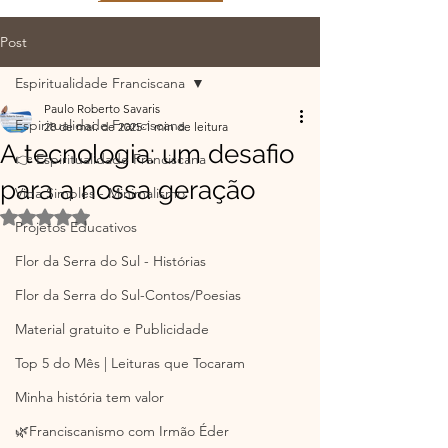
Post
Espiritualidade Franciscana
Paulo Roberto Savaris
Espiritualidade Franciscana
28 de mai. de 2025
1 min de leitura
A tecnologia: um desafio
👉 Espiritualidade Franciscana
para a nossa geração
Vida Simples - Minimalismo
Avaliado com NaN de 5 estrelas.
Projetos Educativos
Flor da Serra do Sul - Histórias
Flor da Serra do Sul-Contos/Poesias
Material gratuito e Publicidade
Top 5 do Mês | Leituras que Tocaram
Minha história tem valor
🌿Franciscanismo com Irmão Éder