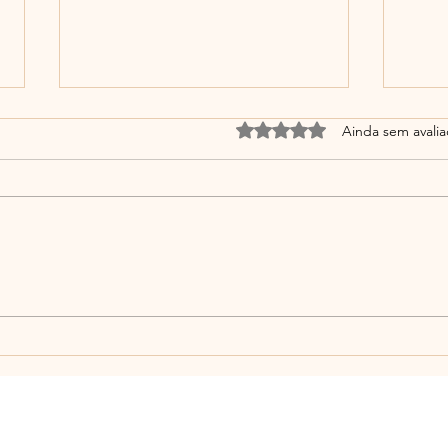
Avaliado com 0 de 5 estrel
Ainda sem avali
Você desaprendeu a
De q
descansar? A culpa de
alim
parar: um sintoma do nosso
igno
tempo
digit