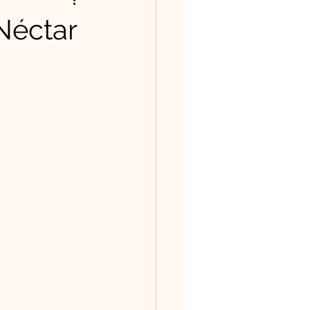
ntos/Poesias
Néctar
história tem valor