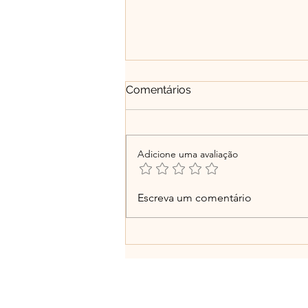
Comentários
Adicione uma avaliação
Entre o ego e a essência: a
Escreva um comentário
urgência da empatia em
tempos de aparências