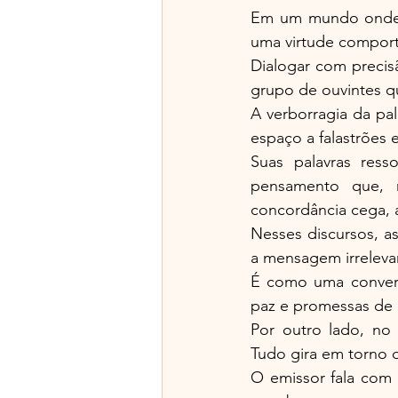
Em um mundo onde a 
uma virtude comport
Dialogar com precis
grupo de ouvintes q
A verborragia da pa
espaço a falastrões e
Suas palavras res
pensamento que, m
concordância cega, a
Nesses discursos, a
a mensagem irrelevan
É como uma convers
paz e promessas de 
Por outro lado, no
Tudo gira em torno 
O emissor fala com 