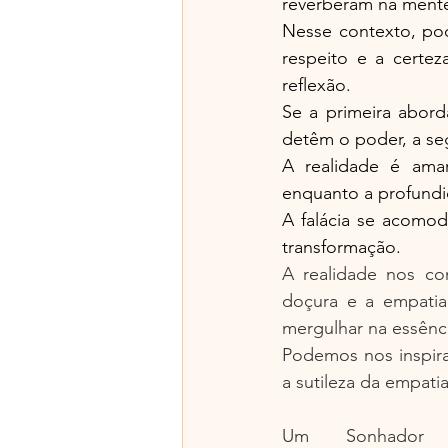
reverberam na mente
Nesse contexto, pod
respeito e a certez
reflexão.
Se a primeira aborda
detêm o poder, a seg
A realidade é amar
enquanto a profundid
A falácia se acomod
transformação.
A realidade nos co
doçura e a empatia
mergulhar na essênci
Podemos nos inspira
a sutileza da empat