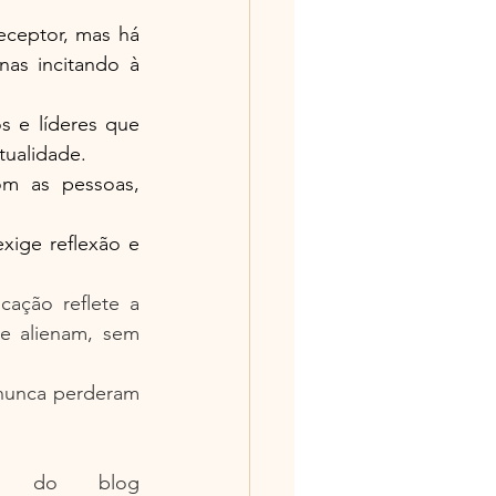
ceptor, mas há 
as incitando à 
s e líderes que 
tualidade.
om as pessoas, 
xige reflexão e 
ção reflete a 
e alienam, sem 
nunca perderam 
Um Sonhador Caminhando com Francisco - Escritor do blog 