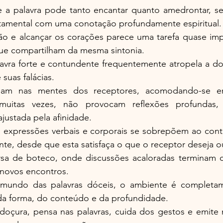
palavra pode tanto encantar quanto amedrontar, ser 
amental com uma conotação profundamente espiritual.
ão e alcançar os corações parece uma tarefa quase imp
ue compartilham da mesma sintonia.
lavra forte e contundente frequentemente atropela a do
 suas falácias.
soam nas mentes dos receptores, acomodando-se 
uitas vezes, não provocam reflexões profundas,
justada pela afinidade.
s expressões verbais e corporais se sobrepõem ao cont
te, desde que esta satisfaça o que o receptor deseja ou
a de boteco, onde discussões acaloradas terminam c
novos encontros.
 mundo das palavras dóceis, o ambiente é completame
da forma, do conteúdo e da profundidade.
doçura, pensa nas palavras, cuida dos gestos e emite