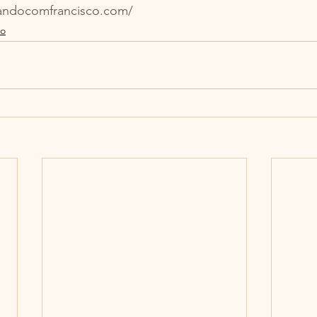
andocomfrancisco.com/
mo