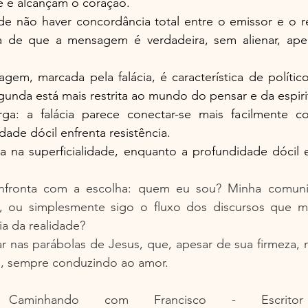
 e alcançam o coração.
e não haver concordância total entre o emissor e o re
a de que a mensagem é verdadeira, sem alienar, apen
gem, marcada pela falácia, é característica de político
unda está mais restrita ao mundo do pensar e da espiri
ga: a falácia parece conectar-se mais facilmente c
ade dócil enfrenta resistência.
a na superficialidade, enquanto a profundidade dócil e
nfronta com a escolha: quem eu sou? Minha comunica
, ou simplesmente sigo o fluxo dos discursos que m
a da realidade?
r nas parábolas de Jesus, que, apesar de sua firmeza, 
ia, sempre conduzindo ao amor.