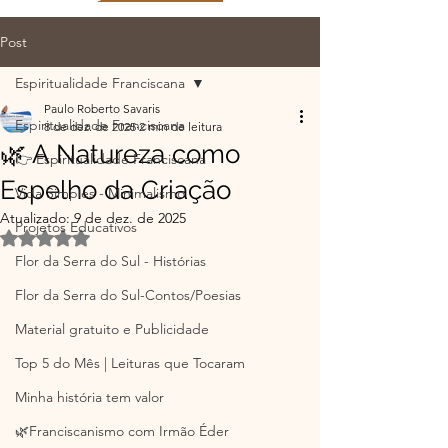
Post
Espiritualidade Franciscana
Paulo Roberto Savaris
Espiritualidade Franciscana
8 de dez. de 2025
2 min de leitura
🌿 A Natureza como
👉 Espiritualidade Franciscana
Espelho da Criação
Vida Simples - Minimalismo
Atualizado:
9 de dez. de 2025
Projetos Educativos
Avaliado com NaN de 5 estrelas.
Flor da Serra do Sul - Histórias
Flor da Serra do Sul-Contos/Poesias
Material gratuito e Publicidade
Top 5 do Mês | Leituras que Tocaram
Minha história tem valor
🌿Franciscanismo com Irmão Éder