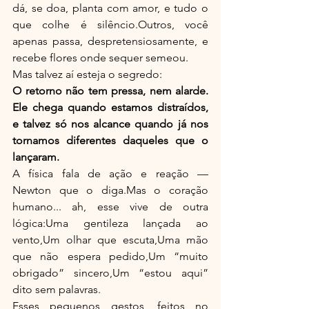
dá, se doa, planta com amor, e tudo o 
que colhe é silêncio.Outros, você 
apenas passa, despretensiosamente, e 
recebe flores onde sequer semeou.
Mas talvez aí esteja o segredo:
O retorno não tem pressa, nem alarde. 
Ele chega quando estamos distraídos, 
e talvez só nos alcance quando já nos 
tornamos diferentes daqueles que o 
lançaram.
A física fala de ação e reação — 
Newton que o diga.Mas o coração 
humano... ah, esse vive de outra 
lógica:Uma gentileza lançada ao 
vento,Um olhar que escuta,Uma mão 
que não espera pedido,Um “muito 
obrigado” sincero,Um “estou aqui” 
dito sem palavras.
Esses pequenos gestos, feitos no 