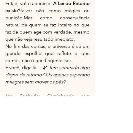
Então, volto ao início: 
A Lei do Retorno 
existe?
Talvez não como mágica ou 
punição.Mas como consequência 
natural de quem se faz inteiro no que 
faz,de quem age com verdade, mesmo 
que não veja resultado imediato.
No fim das contas, o universo é só um 
grande espelho que reflete o que 
somos, não o que fingimos ser.
E você, diga lá —🌿 
Tem semeado algo 
digno de retorno? Ou apenas esperado 
milagres sem mover os pés?
Um Sonhador, Caminhando com 
Francisco:
 Paulo Roberto Savaris é autor 
dos eBooks: 
Caminho de Francisco, 
Entre o Céu e o Silêncio e o Segredo 
da Simplicidade Franciscana 
na 
Amazon 
Série Descubra Caminhando 