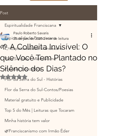
Post
Espiritualidade Franciscana
Paulo Roberto Savaris
Espiritualidade Franciscana
25 de jun. de 2025
2 min de leitura
🌱 A Colheita Invisível: O
👉 Espiritualidade Franciscana
que Você Tem Plantado no
Vida Simples - Minimalismo
Silêncio dos Dias?
Projetos Educativos
Avaliado com NaN de 5 estrelas.
Flor da Serra do Sul - Histórias
Flor da Serra do Sul-Contos/Poesias
Material gratuito e Publicidade
Top 5 do Mês | Leituras que Tocaram
Minha história tem valor
🌿Franciscanismo com Irmão Éder