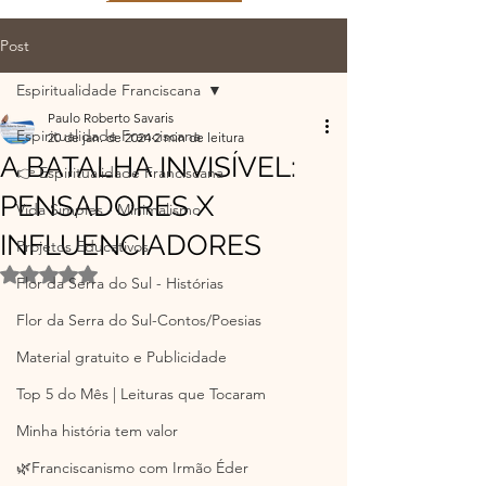
Post
Espiritualidade Franciscana
Paulo Roberto Savaris
Espiritualidade Franciscana
20 de jan. de 2024
2 min de leitura
A BATALHA INVISÍVEL:
👉 Espiritualidade Franciscana
PENSADORES X
Vida Simples - Minimalismo
INFLUENCIADORES
Projetos Educativos
Avaliado com NaN de 5 estrelas.
Flor da Serra do Sul - Histórias
Flor da Serra do Sul-Contos/Poesias
Material gratuito e Publicidade
Top 5 do Mês | Leituras que Tocaram
Minha história tem valor
🌿Franciscanismo com Irmão Éder