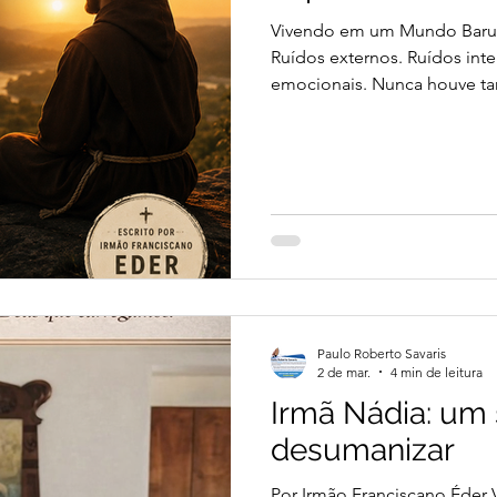
Vivendo em um Mundo Barul
Ruídos externos. Ruídos inte
emocionais. Nunca houve ta
nunca foi tão difícil escutar
moderno corre de uma tela p
outra, de uma ansiedade par
tornou-se tão comum que m
alguns minutos em silêncio 
quie
Paulo Roberto Savaris
2 de mar.
4 min de leitura
Irmã Nádia: um 
desumanizar
Por Irmão Franciscano Éder 