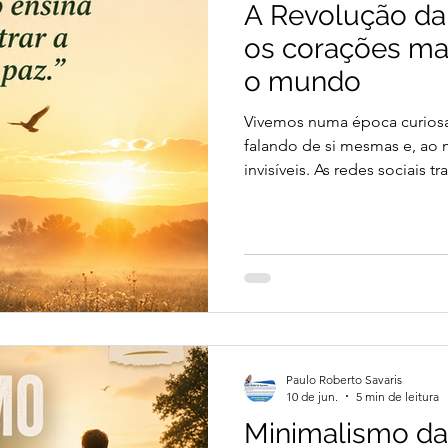
A Revolução da
 tem valor
🌿Franciscanismo com Irmão Éder
os corações ma
o mundo
Vivemos numa época curiosa
falando de si mesmas e, ao
invisíveis. As redes sociais
O desempenho passou a vale
ganhou mais espaço do que 
reconhecimento tornou-se q
Nesse cenário, a humildade p
exatamente a revolução de q
Paulo Roberto Savaris
10 de jun.
5 min de leitura
Minimalismo da