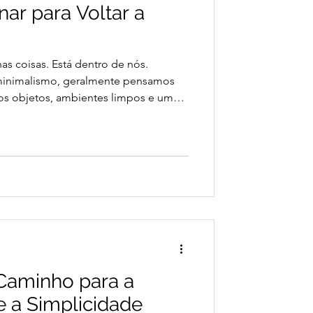
ar para Voltar a
s coisas. Está dentro de nós.
minimalismo, geralmente pensamos
os objetos, ambientes limpos e uma
m tipo de excesso muito mais difícil
 não ocupa espaço nas prateleiras,
o coração. Há pessoas que possuem
sufocadas. Sufocadas por
ões. Por expectativas. Por mágoas
 Caminho para a
e a Simplicidade