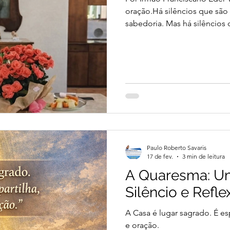
oração.Há silêncios que são
sabedoria. Mas há silêncios
da irmã Nadia Gavanski, no 
Imaculada, em Ivaí, no Para
notícia que atravessa a tela 
apressado das superficialida
como estatística. Não pode 
Paulo Roberto Savaris
17 de fev.
3 min de leitura
A Quaresma: U
Silêncio e Refle
A Casa é lugar sagrado. É esp
e oração.