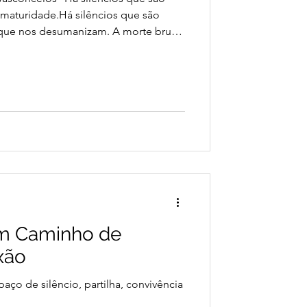
 maturidade.Há silêncios que são
 que nos desumanizam. A morte brutal
convento das Irmãs Servas de Maria
ná, não pode ser apenas mais uma
do celular e desaparece no fluxo
des digitais. Não pode ser tratada
ser reduzida a rodapé
m Caminho de
xão
aço de silêncio, partilha, convivência