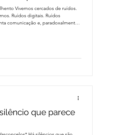
hento Vivemos cercados de ruídos.
rnos. Ruídos digitais. Ruídos
nta comunicação e, paradoxalmente,
 a própria alma. O ser humano
ara outra, de uma obrigação para
a outra. O excesso de estímulos
uitos já não conseguem permanecer
sem sentir desconforto. Como se a
silêncio que parece
Vasconcelos* Há silêncios que são