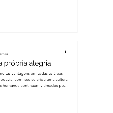
dmiração. Seu amor pela pobreza
emerge de sua admiração pelo amor
ompartilhar conosco sua vida divina
Podemos imaginar, São Francisco
io proclamando com entusiasmo e
eitura
 própria alegria
uitas vantagens em todas as áreas
davia, com isso se criou uma cultura
es humanos continuam vitimados pela
 fruto de um profundo egocentrismo. O
a a tristeza, mas para a alegria; não
egria é expressão de vivacidade.
também estou cheio de alegria, cheio