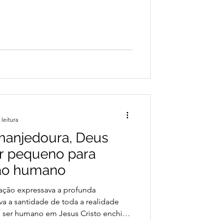
cca, no dia 01 de setembro de 1897,
e Cesira Pasquini. Ele ingressou ainda
rades Menores Capuchinhos da Itália
om paixão a um duplo apostolado: o
 ass
 leitura
 manjedoura, Deus
r pequeno para
ção humano
nação expressava a profunda
a a santidade de toda a realidade
 ser humano em Jesus Cristo enchia