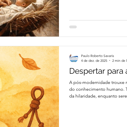
Francisco de reverência e a
como realidade relacional 
que Deus nos demonstra ao c
no mistério da encarnação. 
ajoelhado diante do presép
doç
Paulo Roberto Savaris
4 de dez. de 2025
2 min de l
Despertar para a
A pós-modernidade trouxe m
do conhecimento humano. To
da hilaridade, enquanto ser
tristeza e pelo sofrimento,
ser humano não foi criado par
uma alegria compulsória. Al
Onde me sinto vivo, é onde 