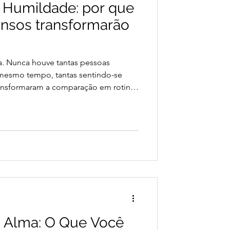
 Humildade: por que
nsos transformarão
. Nunca houve tantas pessoas
 mesmo tempo, tantas sentindo-se
 transformaram a comparação em rotina.
r mais que a presença. A aparência
a essência. A necessidade de
uase uma obrigação silenciosa.
arece antiquada. Mas talvez ela seja
ue o mundo precisa. A espiritualid
 Alma: O Que Você