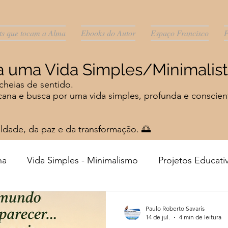
ts que tocam a Alma
Ebooks do Autor
Espaço Francisco
P
ara uma Vida Simples/Minimal
cheias de sentido.
scana e busca por uma vida simples, profunda e conscien
dade, da paz e da transformação. 🌅
na
Vida Simples - Minimalismo
Projetos Educati
l-Contos/Poesias
Material gratuito e Publicidade
Paulo Roberto Savaris
14 de jul.
4 min de leitura