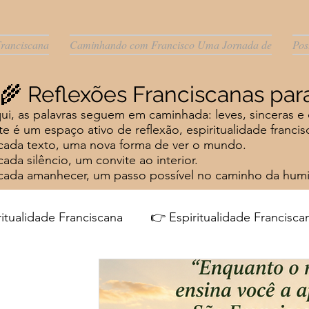
Franciscana
Caminhando com Francisco Uma Jornada de
Pos
🌾 Reflexões Franciscanas p
ui, as palavras seguem em caminhada: leves, sinceras e 
te é um espaço ativo de reflexão, espiritualidade franci
cada texto, uma nova forma de ver o mundo.
cada silêncio, um convite ao interior.
cada amanhecer, um passo possível no caminho da humil
ritualidade Franciscana
👉 Espiritualidade Francisca
Flor da Serra do Sul - Histórias
Flor da Serra do Su