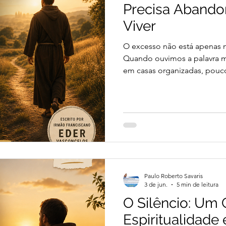
Precisa Abandon
Viver
O excesso não está apenas na
Quando ouvimos a palavra 
em casas organizadas, pouc
vida mais leve. Mas existe u
de perceber. Um excesso que
mas ocupa espaço dentro d
pouco e ainda assim vivem 
preocupações. Por comparaç
antiga
Paulo Roberto Savaris
3 de jun.
5 min de leitura
O Silêncio: Um
Espiritualidade 