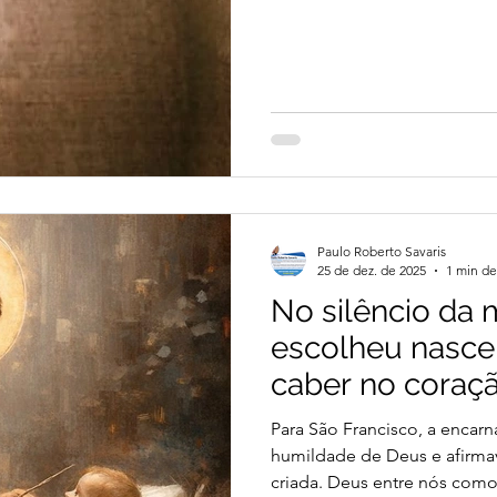
Pietrasanta, na região de Lu
filho de Rafael Quadrelli e d
muito jovem na Ordem dos F
e, como padre, se lançou c
da pregação ao povo e o da
Paulo Roberto Savaris
25 de dez. de 2025
1 min de
No silêncio da
escolheu nasce
caber no cora
Para São Francisco, a encar
humildade de Deus e afirmav
criada. Deus entre nós como